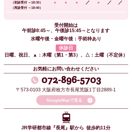
●
●
●
／
●
／
／
（初診受付 ～18:30）
（再診受付 ～18:40）
受付開始は
午前診8:45～、午後診15:45～となります
水曜午後・金曜午後：手術枠あり
休診日
日曜、祝日、
▲：木曜（第1・第3）、
△：土曜（不定休）
お気軽にお問い合わせください
072-896-5703
〒573-0103
大阪府枚方市長尾荒阪1丁目2889-1
GoogleMapで見る
JR学研都市線
『長尾』駅から
徒歩約11分