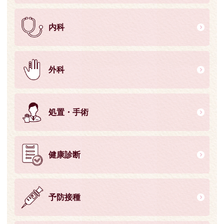
内科
外科
処置・手術
健康診断
予防接種