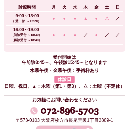
診療時間
月
火
水
木
金
土
日
9:00～13:00
●
●
●
▲
●
△
／
（ 受 付 ～12:20）
16:00～19:00
●
●
●
／
●
／
／
（初診受付 ～18:30）
（再診受付 ～18:40）
受付開始は
午前診8:45～、午後診15:45～となります
水曜午後・金曜午後：手術枠あり
休診日
日曜、祝日、
▲：木曜（第1・第3）、
△：土曜（不定休）
お気軽にお問い合わせください
072-896-5703
〒573-0103
大阪府枚方市長尾荒阪1丁目2889-1