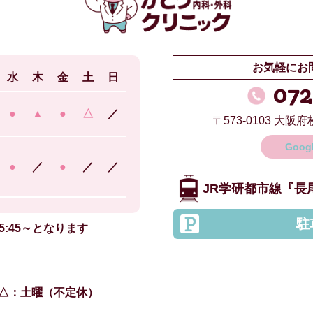
お気軽にお
水
木
金
土
日
072
●
▲
●
△
／
〒573-0103
大阪府枚
Goo
●
／
●
／
／
JR学研都市線
『長
駐
5:45～となります
△：土曜（不定休）