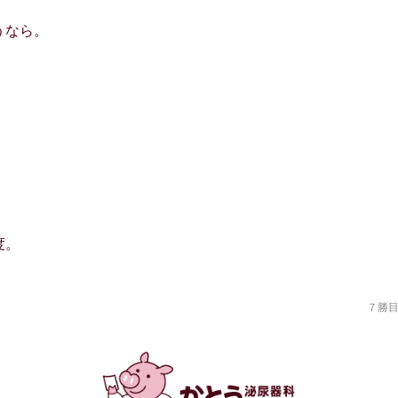
うなら。
度。
７勝