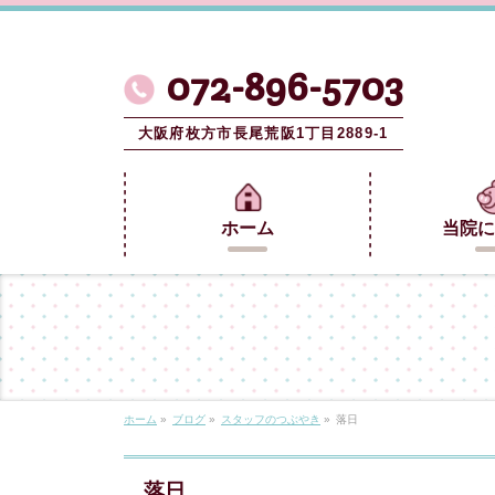
072-896-5703
大阪府枚方市長尾荒阪1丁目2889-1
ホーム
当院に
ホーム
»
ブログ
»
スタッフのつぶやき
»
落日
落日