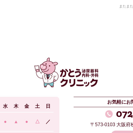
またま
お気軽にお
水
木
金
土
日
072
●
▲
●
△
／
〒573-0103
大阪府枚