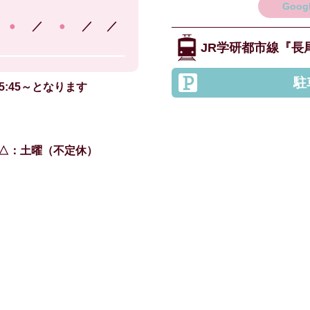
Goo
●
／
●
／
／
JR学研都市線
『長
駐
5:45～となります
△：土曜（不定休）