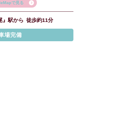
gleMapで見る
尾』駅から
徒歩約11分
車場完備