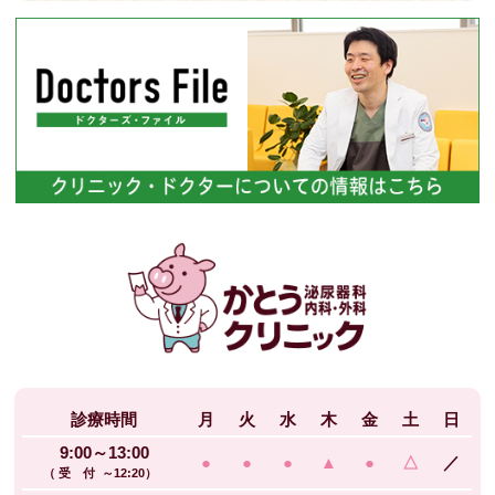
診療時間
月
火
水
木
金
土
日
9:00～13:00
●
●
●
▲
●
△
／
（ 受 付 ～12:20）