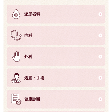
泌尿器科
内科
外科
処置・手術
健康診断