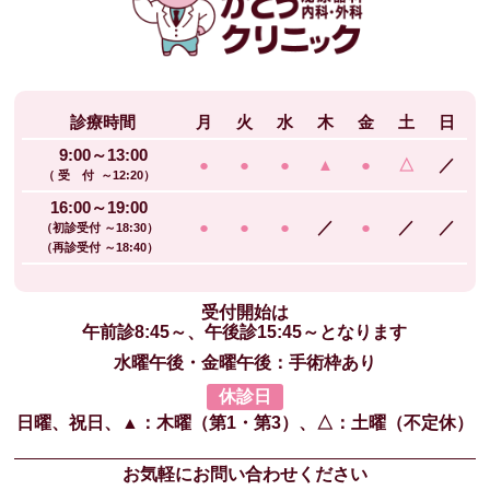
診療時間
月
火
水
木
金
土
日
9:00～13:00
●
●
●
▲
●
△
／
（ 受 付 ～12:20）
16:00～19:00
●
●
●
／
●
／
／
（初診受付 ～18:30）
（再診受付 ～18:40）
受付開始は
午前診8:45～、午後診15:45～となります
水曜午後・金曜午後：手術枠あり
休診日
日曜、祝日、
▲：木曜（第1・第3）、
△：土曜（不定休）
お気軽にお問い合わせください