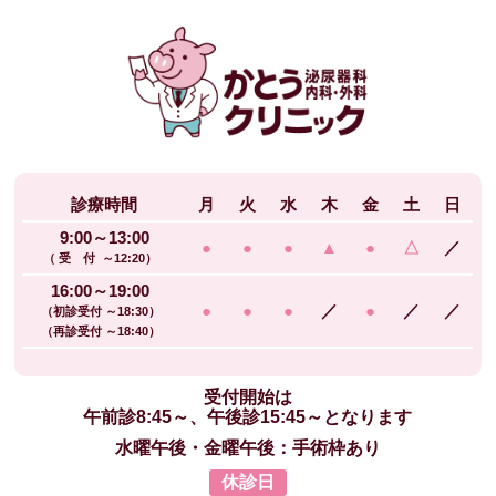
診療時間
月
火
水
木
金
土
日
9:00～13:00
●
●
●
▲
●
△
／
（ 受 付 ～12:20）
16:00～19:00
●
●
●
／
●
／
／
（初診受付 ～18:30）
（再診受付 ～18:40）
受付開始は
午前診8:45～、午後診15:45～となります
水曜午後・金曜午後：手術枠あり
休診日