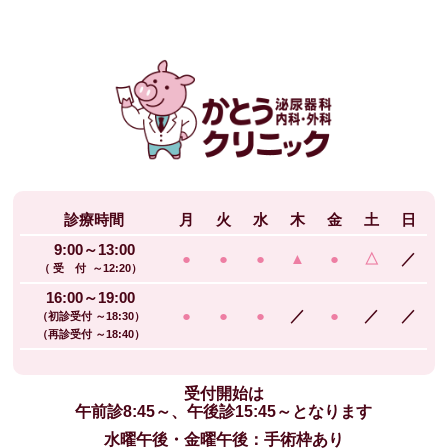
診療時間
月
火
水
木
金
土
日
9:00～13:00
●
●
●
▲
●
△
／
（ 受 付 ～12:20）
16:00～19:00
●
●
●
／
●
／
／
（初診受付 ～18:30）
（再診受付 ～18:40）
受付開始は
午前診8:45～、午後診15:45～となります
水曜午後・金曜午後：手術枠あり