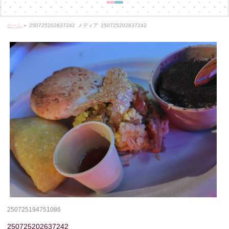
ホーム
»
250725202637242
メディア
250725202637242
250725194751086
250725202637242